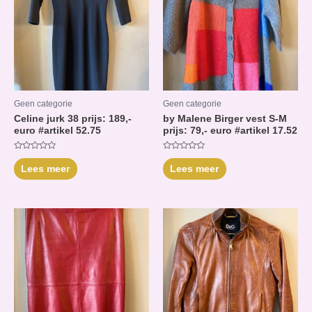
Geen categorie
Geen categorie
Celine jurk 38 prijs: 189,-
by Malene Birger vest S-M
euro #artikel 52.75
prijs: 79,- euro #artikel 17.52
Waardering
Waardering
0
0
Lees meer
Lees meer
uit
uit
5
5